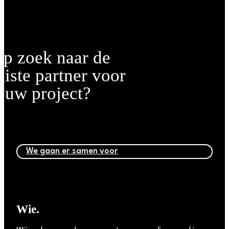
p zoek
naar de
uiste partner
voor
ouw project?
We gaan er samen voor
Wie.